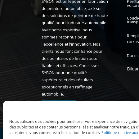
Peintu
SYBON est un leader en fabrication
voitur
de peinture automobile, axé sur
des solutions de peinture de haute
Couch
transp
qualité pour l'industrie automobile.
Avec notre expertise, nous
Rempl
sommes reconnus pour
carros
l'excellence et l'innovation. Nos
clients nous font confiance pour
Durci
des peintures de finition auto
fiables et efficaces. Choisissez
Dilua
SYBON pour une qualité
supérieure et des résultats
exceptionnels en raffinage
automobile.
En savoir plus
Nous utilisons des cookies pour améliorer votre expérience de navigatio
des publicités et des contenus personnalisés et analyser notre trafic. En c
accepter », vous consentez à l’utilisation de cookies.
Politique relative aux