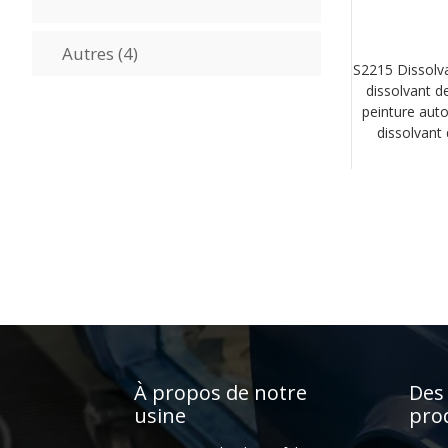
produits
4
Autres
4
S2215 Dissolva
produits
dissolvant d
peinture aut
dissolvant 
À propos de notre
Des
usine
pro