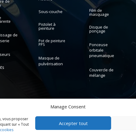
re de
e
Film de
Sous-couche
masquage
e
arente
Pistolet à
Disque de
peinture
ponçage
issage de
serie
Pot de peinture
PPS
Ponceuse
orbitale
sseurs
pneumatique
Masque de
pulvérisation
nts
Couvercle de
mélange
Manage Consent
n, vous proposer
Accepter tout
liquant sur « Tout
 cookies
COPYRIGHT © 2026 GUANGDONG SYBON NEW MATERIALS CO; LTD.