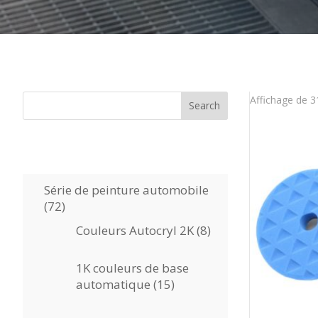
Affichage de 3
Search
Série de peinture automobile
72
72
produits
8
Couleurs Autocryl 2K
8
produits
1K couleurs de base
15
automatique
15
produits