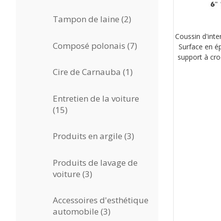
produits
2
Tampon de laine
2
produits
Coussin d'int
7
Composé polonais
7
Surface en é
produits
support à cro
1
Cire de Carnauba
1
produit
Entretien de la voiture
15
15
produits
3
Produits en argile
3
produits
Produits de lavage de
3
voiture
3
produits
Accessoires d'esthétique
3
automobile
3