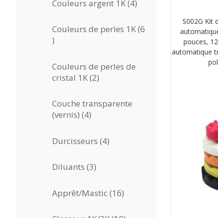
4
Couleurs argent 1K
4
produits
S002G Kit d
Couleurs de perles 1K
6
automatique
6
pouces, 1
produits
automatique tri
pol
Couleurs de perles de
2
cristal 1K
2
produits
Couche transparente
4
(vernis)
4
produits
4
Durcisseurs
4
produits
3
Diluants
3
produits
16
Apprêt/Mastic
16
produits