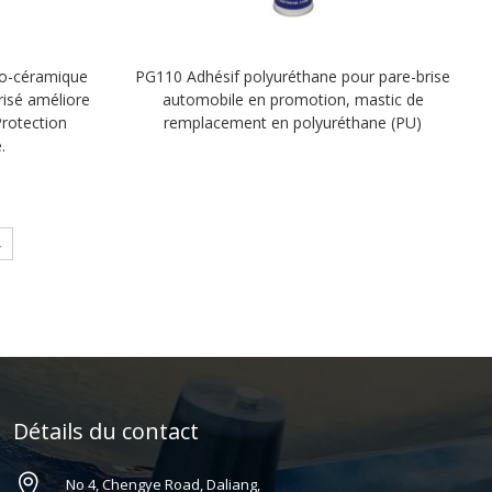
no-céramique
PG110 Adhésif polyuréthane pour pare-brise
risé améliore
automobile en promotion, mastic de
Protection
remplacement en polyuréthane (PU)
.
→
Détails du contact

No 4, Chengye Road, Daliang,