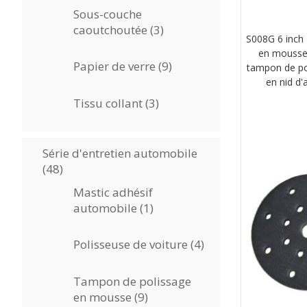
Sous-couche
3
caoutchoutée
3
S008G 6 inch
produits
en mousse 
9
Papier de verre
9
tampon de pol
produits
en nid d'
3
Tissu collant
3
produits
Série d'entretien automobile
48
48
produits
Mastic adhésif
1
automobile
1
produit
4
Polisseuse de voiture
4
produits
Tampon de polissage
9
en mousse
9