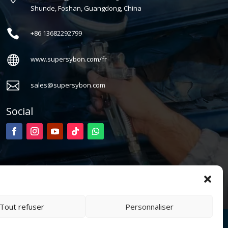
Shunde, Foshan, Guangdong, China

+86
13682292799

www.supersybon.com/fr

sales@supersybon.com
Social
Tout refuser
Personnaliser