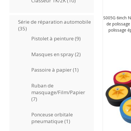
10
Classeur 1K/2K
10
produits
S005G 6inch N
Série de réparation automobile
de polissage
35
35
polissage é
produits
9
Pistolet à peinture
9
produits
2
Masques en spray
2
produits
1
Passoire à papier
1
produit
Ruban de
masquage/Film/Papier
7
7
produits
Ponceuse orbitale
1
pneumatique
1
produit