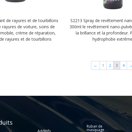
nt de rayures et de tourbillons
S2213 Spray de revêtement na
e rayures de voiture, soins de
300ml le revêtement nano-pulvé
omobile, crème de réparation,
la brillance et la profondeur. 
de rayures et de tourbillons
hydrophobe extrême
←
1
2
3
4
Automotive
Auto paint
paint
duits
Ruban de
masquage
Additifs