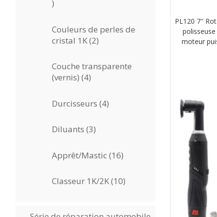
6
produits
PL120 7″ Rota
Couleurs de perles de
polisseuse
2
cristal 1K
2
moteur puis
produits
Couche transparente
4
(vernis)
4
produits
4
Durcisseurs
4
produits
3
Diluants
3
produits
16
Apprêt/Mastic
16
produits
10
Classeur 1K/2K
10
produits
Série de réparation automobile