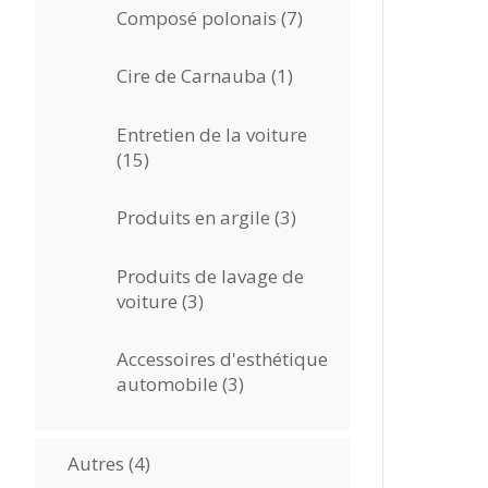
7
Composé polonais
7
produits
1
Cire de Carnauba
1
produit
Entretien de la voiture
15
15
produits
3
Produits en argile
3
produits
Produits de lavage de
3
voiture
3
produits
Accessoires d'esthétique
3
automobile
3
produits
4
Autres
4
produits