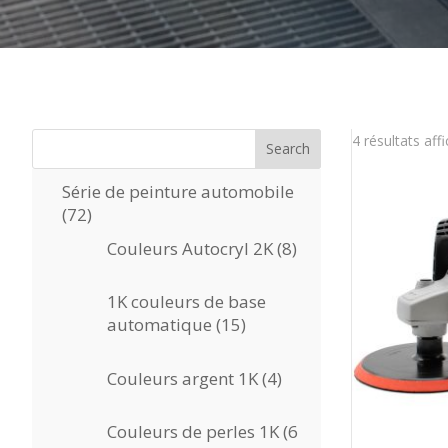
4 résultats aff
Search
Série de peinture automobile
72
72
produits
8
Couleurs Autocryl 2K
8
produits
1K couleurs de base
15
automatique
15
produits
4
Couleurs argent 1K
4
produits
Couleurs de perles 1K
6