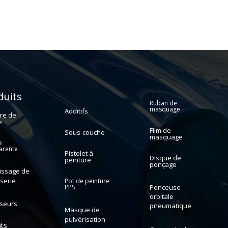
Automotive
Auto paint
paint
duits
Ruban de
masquage
Additifs
re de
e
Film de
Sous-couche
masquage
e
arente
Pistolet à
Disque de
peinture
ponçage
issage de
serie
Pot de peinture
PPS
Ponceuse
orbitale
sseurs
pneumatique
Masque de
pulvérisation
nts