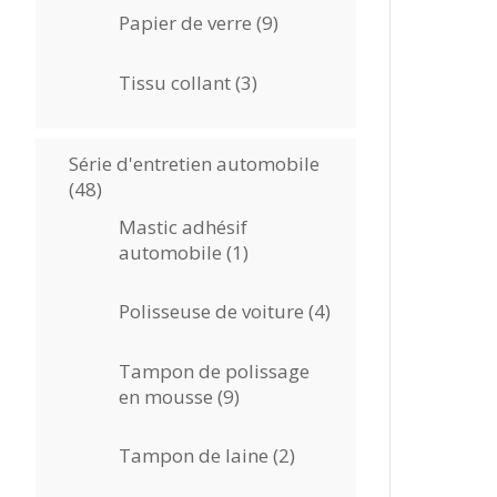
9
Papier de verre
9
produits
3
Tissu collant
3
produits
Série d'entretien automobile
48
48
produits
Mastic adhésif
1
automobile
1
produit
4
Polisseuse de voiture
4
produits
Tampon de polissage
9
en mousse
9
produits
2
Tampon de laine
2
produits