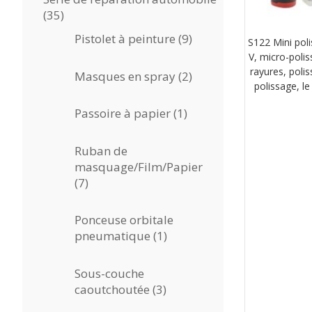
35
35
produits
9
Pistolet à peinture
9
S122 Mini poli
produits
V, micro-polis
rayures, polis
2
Masques en spray
2
polissage, l
produits
1
Passoire à papier
1
produit
Ruban de
masquage/Film/Papier
7
7
produits
Ponceuse orbitale
1
pneumatique
1
produit
Sous-couche
3
caoutchoutée
3
produits