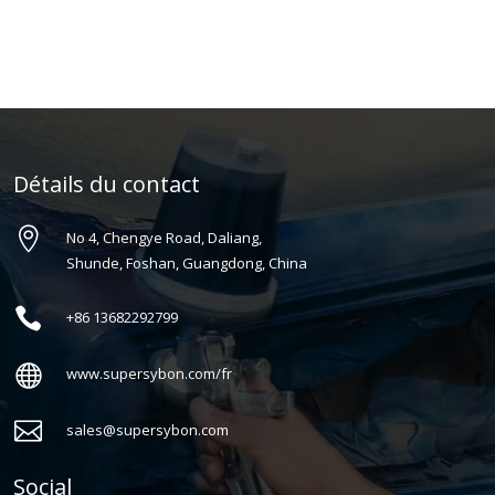
Détails du contact

No 4, Chengye Road, Daliang,
Shunde, Foshan, Guangdong, China

+86
13682292799

www.supersybon.com/fr

sales@supersybon.com
Social