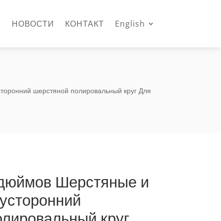
Н
НОВОСТИ
КОНТАКТ
English
торонний шерстяной полировальный круг Для
дюймов Шерстяные и
вусторонний
олировальный круг