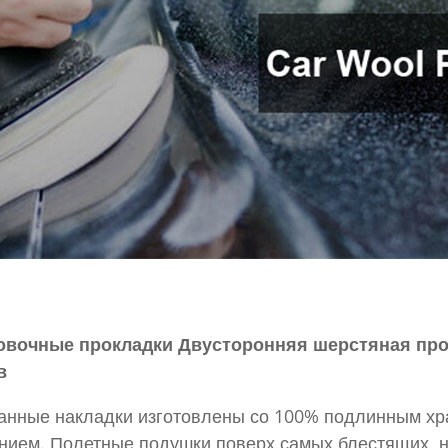
овочные прокладки Двусторонняя шерстяная прок
в
танные накладки изготовлены со 100% подлинным х
нием. Полетные подушки поверх самых блестящих, 