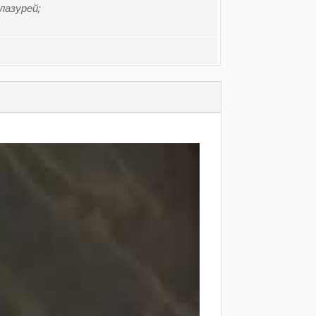
лазурей;