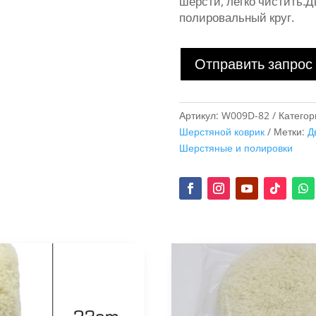
шерсти, легко чистить.
полировальный круг.
Отправить запрос
Артикул:
W009D-82
Категор
Шерстяной коврик
Метки:
Д
Шерстяные и полировки