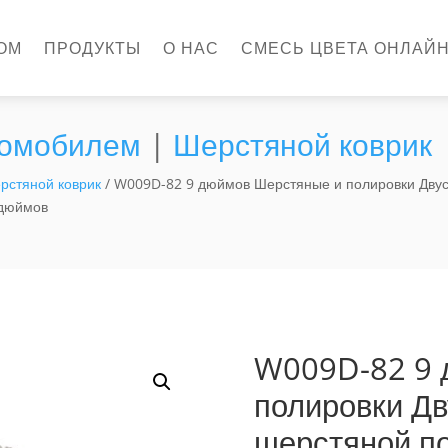
ОМ
ПРОДУКТЫ
О НАС
СМЕСЬ ЦВЕТА ОНЛАЙ
втомобилем
|
Шерстяной коврик
рстяной коврик
/ W009D-82 9 дюймов Шерстяные и полировки Двус
 дюймов
W009D-82 9 
полировки Д
шерстяной п