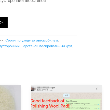
Двусторонний шерстяной
 >
ии:
Серия по уходу за автомобилем
,
вусторонний шерстяной полировальный круг
,