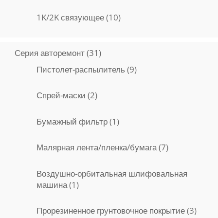
товаров
10
1K/2K связующее
10
товаров
31
Серия авторемонт
31
товар
9
Пистолет-распылитель
9
товаров
2
Спрей-маски
2
товара
1
Бумажный фильтр
1
товар
7
Малярная лента/пленка/бумага
7
товаров
Воздушно-орбитальная шлифовальная
1
машина
1
товар
3
Прорезиненное грунтовочное покрытие
3