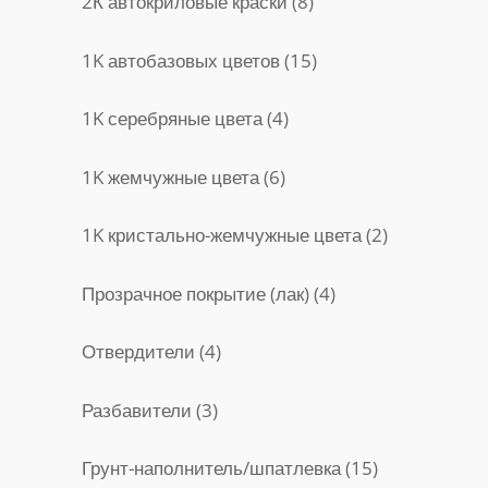
8
2К автокриловые краски
8
товаров
15
1K автобазовых цветов
15
товаров
4
1K серебряные цвета
4
товара
6
1K жемчужные цвета
6
товаров
2
1K кристально-жемчужные цвета
2
товара
4
Прозрачное покрытие (лак)
4
товара
4
Отвердители
4
товара
3
Разбавители
3
товара
15
Грунт-наполнитель/шпатлевка
15