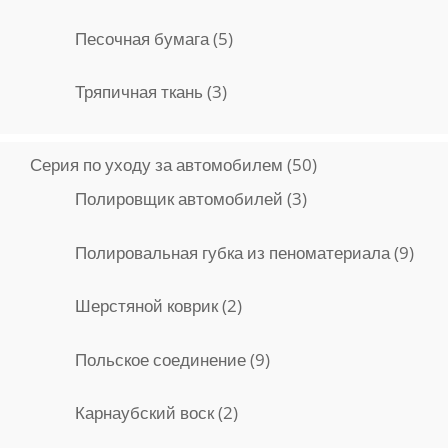
товар
5
Песочная бумага
5
товаров
3
Тряпичная ткань
3
товара
50
Серия по уходу за автомобилем
50
товаров
3
Полировщик автомобилей
3
товара
9
Полировальная губка из пеноматериала
9
това
2
Шерстяной коврик
2
товара
9
Польское соединение
9
товаров
2
Карнаубский воск
2
товара