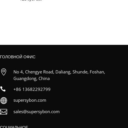
ГОЛОВНОЙ ОФИС

No 4, Chengye Road, Daliang, Shunde, Foshan,
Guangdong, China

+86
13682292799

supersybon.com

sales@supersybon.com
СОЦИАЛЬНОЕ