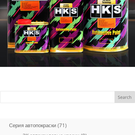
Search
71
Серия автопокраски
71
товар