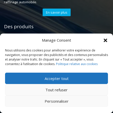
raffinage automobile.
En savoir plus
Automotive paint
Auto paint
Des produits
Additifs
Ruban de masquage
Peinture de voiture
Manage Consent
Nous utilisons des cookies pour améliorer votre expérience de
Sous-couche
Film de masquage
Couche transparente
navigation, vous proposer des publicités et des contenus personnalisés
et analyser notre trafic. En cliquant sur « Tout accepter », vous
consentez à l’utilisation de cookies.
Politique relative aux cookies
Pistolet à peinture
Disque de ponçage
Remplissage de
carrosserie
Accepter tout
Pot de peinture PPS
Ponceuse orbitale
pneumatique
Tout refuser
Durcisseurs
Masque de
pulvérisation
Personnaliser
Couvercle de
Diluants
mélange